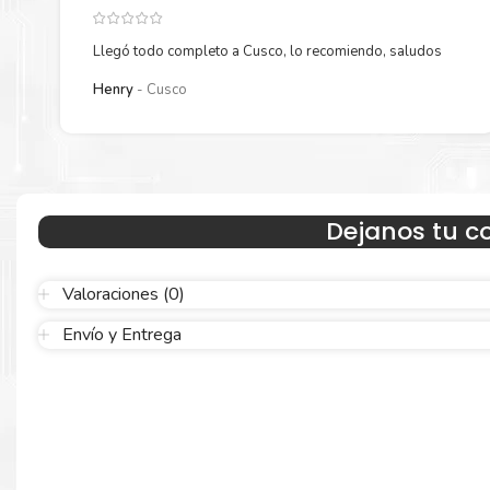
Llegó todo completo a Cusco, lo recomiendo, saludos
Henry
Cusco
Resultados que sorprenden
Confíe en el rendimiento uniforme de
Hp
. Descubra cómo saber si
cartucho es original o no
Aquí
.
Dejanos tu c
Calidad en la que puede confiar
Valoraciones (0)
Envío y Entrega
Resultados de precisión, página tras página, para mantener su
empresa funcionando perfectamente.