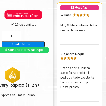
nica Minolta
🙌 Reseñas
harp
Wilmer
Valorado
con
5
de 5
10 disponibles
Muy fiable, recibi mis tintas
desde chulucanas
Añadir Al Carrito
🛒 Comprar Por WhastApp
Alejandro Roque
Valorado
con
5
de 5
Gracias por su buena
atención, ya recibí mi
pedido y todo excelente.
Saludos desde Trujillo.
ivery Rápido (1-2h)
Hasta pronto!
Express en Lima y Callao.