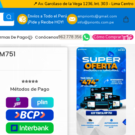
📍
Av. Garcilaso de la Vega 1236, Int. 303 - Lima Centro
Envíos a Todo el Perú
emprionts@gmail.com
¡Pide y Recibe HOY!
info@prionts.com.pe
962 778 356
¿Cómo Comprar?
rmas De Pago
Conócenos
 M751
⭐⭐⭐⭐⭐
Métodos de Pago
other
amsung
coh