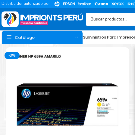
Distribuidor autorizado por
Suministros Para Impreso
Catálogo
-3%
TINTA
Tinta Hp
Tinta Epson
Tinta Canon