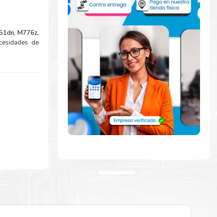
51dn, M776z,
ecesidades de
mente con la
ara comenzar a