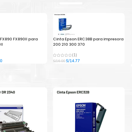
 FX890 FX890II para
Cinta Epson ERC38B para impresora
II
200 210 300 370
(1)
El
El
El
00
S/
14.77
S/
16.00
precio
precio
precio
l
actual
original
actual
es:
era:
es:
9.
S/33.00.
S/16.00.
S/14.77.