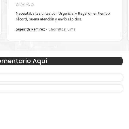
Necesitaba las tintas con Urgencia, y llegaron en tiempo
récord, buena atención y envío rápidos.
Reduzca el consumo de energía
Sujeirith Ramirez
Chorrillos, Lima
 un
Consuma un 21 % menos de energía en promedio en com
con la generación anterior.
omentario Aquí
Amigables con el Medio Ambient
Al elegir Cartuchos Originales
HP
, usted está participand
economía circular.