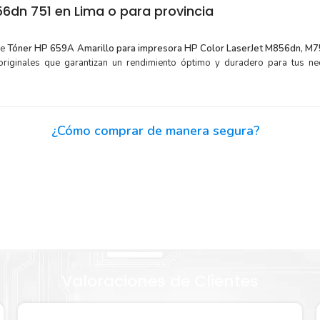
dn 751 en Lima o para provincia
de
Tóner HP 659A Amarillo para impresora HP Color LaserJet M856dn, M7
riginales que garantizan un rendimiento óptimo y duradero para tus n
¿Cómo comprar de manera segura?
Haga Click Aquí para ver proceso de una compra segura
or para
Sustituya sus cartuchos de
Tóner HP 659A Amarillo
rápida
extracción automática de sellado y el embalaje fácil de abrir p
P 659A
imprimir enseguida.
Valoraciones de Clientes