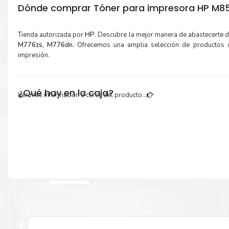
Dónde comprar Tóner para impresora HP M856
Tienda autorizada por
HP
. Descubre la mejor manera de abastecerte 
M776zs, M776dn.
Ofrecemos una amplia selección de productos o
impresión.
¿Qué hay en la caja?
Ver más información a cerca del producto...
Cartuchos de
Tóner HP 659A Amarillo
original y Guía de reciclaje.
Más información:
Estamos autorizados por
HP
.
Hacemos envíos al por mayor y men
empresas privadas, del estado y público en general.
Garantizamos el cumplimiento de su requerimiento de
Tóner H
Amarillo
para su despacho.