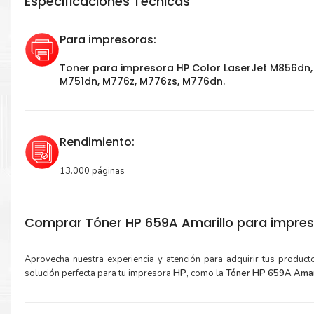
Especificaciones Técnicas
Para impresoras:
Toner para impresora HP Color LaserJet M856dn,
M751dn, M776z, M776zs, M776dn.
Rendimiento:
13.000 páginas
Comprar Tóner HP 659A Amarillo para impre
Aprovecha nuestra experiencia y atención para adquirir tus produc
solución perfecta para tu impresora
HP
, como la
Tóner HP 659A Amar