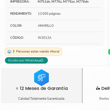
IMPRESORA:
M751dn, M776z, M776zs, M776dn
Toner Kyocera
Toner Ko
RENDIMIENTO:
13.000 páginas
Toner Canon
Toner S
COLOR:
AMARILLO
CÓDIGO:
W2012A
3
Personas estan viendo Ahora!
Escribir por WhatsApp
⭐ 12 Meses de Garantía
🛵 Del
Calidad Totalmente Garantizada.
Envíos 