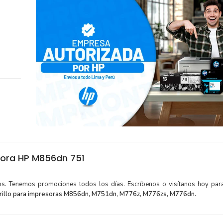
sora HP M856dn 751
tos. Tenemos promociones todos los días. Escríbenos o visítanos hoy para
illo para impresoras M856dn, M751dn, M776z, M776zs, M776dn.