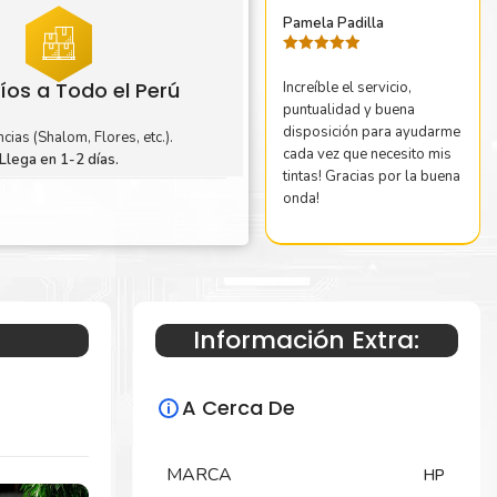
Pamela Padilla
Valorado
con
5
de 5
íos a Todo el Perú
Increíble el servicio,
puntualidad y buena
disposición para ayudarme
cias (Shalom, Flores, etc.).
cada vez que necesito mis
Llega en 1-2 días.
tintas! Gracias por la buena
onda!
Información Extra:
A Cerca De
MARCA
HP