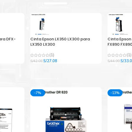
ara DFX-
Cinta Epson LX350 LX300 para
Cinta Epson
LX350 LX300
FX890 FX890
(1)
(1)
El
El
El
S/
27.08
S/
33.
S/
42.08
S/
44.99
precio
precio
precio
original
actual
origina
era:
es:
era:
.
S/42.08.
S/27.08.
S/44.9
-7%
-13%