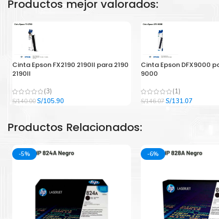
Productos mejor valorados:
Cinta Epson FX2190 2190II para 2190
Cinta Epson DFX9000 p
2190II
9000
(3)
(1)
El
El
El
El
S/
105.90
S/
131.07
S/
140.00
S/
146.07
precio
precio
precio
precio
original
actual
original
actual
Productos Relacionados:
era:
es:
era:
es:
S/140.00.
S/105.90.
S/146.07.
S/131.07
-5%
-6%