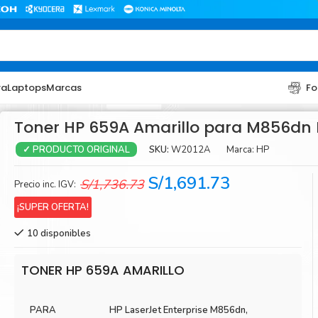
ra
Laptops
Marcas
Fo
Toner HP 659A Amarillo para M856dn
SKU:
W2012A
Marca:
HP
✓ PRODUCTO ORIGINAL
El
El
S/
1,691.73
S/
1,736.73
Precio inc. IGV:
precio
precio
¡SUPER OFERTA!
original
actual
10 disponibles
era:
es:
TONER
TONER
S/1,736.73.
S/1,691.73.
Toner Hp
Toner Br
TONER HP 659A AMARILLO
Toner Xerox
Toner S
PARA
HP LaserJet Enterprise M856dn,
Toner Lexmark
Toner Ri