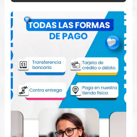
Especificaciones Técnicas
Para impresoras:
Toner para impresora
HP LaserJet 1160,
1320, 1320n, 1320nw, 1320t, 1320tn, 3390,
3392
.
Rendimiento:
Rendimiento de
2,500 páginas
aprox.