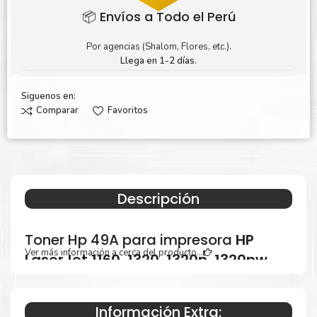
📦 Envíos a Todo el Perú
Por agencias (Shalom, Flores, etc.).
Llega en 1-2 días.
Siguenos en:
Comparar
Favoritos
Descripción
Toner Hp 49A para impresora
HP
Ver más información a cerca del producto...
LaserJet 1160, 1320, 1320n, 1320nw,
1320t, 1320tn, 3390, 3392
.
Información Extra: