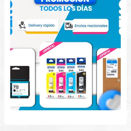
Más información:
Estamos autorizados por
HP
.
Hacemos envíos al por mayor y
menor para empresas privadas, del estado y público en
general.
Garantizamos el cumplimiento de su requerimiento de Toner Hp
49A Negro para su despacho.
Sustituya sus cartuchos de
Toner Hp 49A Negro
rápidamente
con la extracción automática de sellado y el embalaje fácil de
abrir para comenzar a imprimir enseguida.
Resultados que sorprenden
Confíe en el rendimiento uniforme de
Hp
. Descubra