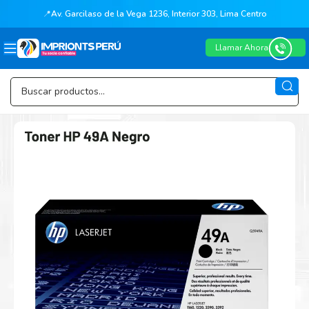
📍
Av. Garcilaso de la Vega 1236, Interior 303, Lima Centro
Llamar Ahora