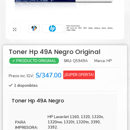
Agrandar
Toner Hp 49A Negro Original
SKU:
Q5949A
Marca:
HP
✓ PRODUCTO ORIGINAL
S/
347.00
¡SUPER OFERTA!
Precio inc. IGV:
1 disponibles
Toner Hp 49A Negro
HP LaserJet 1160, 1320, 1320n,
1320nw, 1320t, 1320tn, 3390,
PARA
3392
.
IMPRESORA: