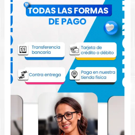
Comprar Tóner HP 103AD Negro para
impresora HP 1000a 1200
Aprovecha nuestra experiencia y atención para adquirir tus
productos. Tenemos promociones todos los días. Escríbenos o
visítanos hoy para encontrar la solución perfecta para tu
impresora
HP
, como la
Tóner HP 103AD Negro para
impresoras 1000a 1000w 1200a 1200w.
Dónde comprar Tóner para impresora HP
1000a 1200 en Lima o para provincia
Tienda autorizada por
HP
. Descubre la mejor manera de