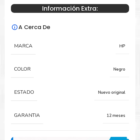
Información Extra:
Especificaciones Técnicas
A Cerca De
Para impresoras:
Tóner para impresora HP LaserJet 1000a
MARCA
HP
1000w 1200a 1200w.
COLOR
Negro
Rendimiento:
5,000 páginas
ESTADO
Nuevo original
GARANTIA
12 meses