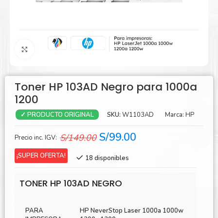
Agrandar
Toner HP 103AD Negro para 1000a
1200
SKU:
W1103AD
Marca:
HP
✓ PRODUCTO ORIGINAL
El
El
S/
99.00
S/
149.00
Precio inc. IGV:
precio
precio
¡SUPER OFERTA!
18 disponibles
original
actual
era:
es:
TONER HP 103AD NEGRO
S/149.00.
S/99.00.
PARA
HP NeverStop Laser 1000a 1000w