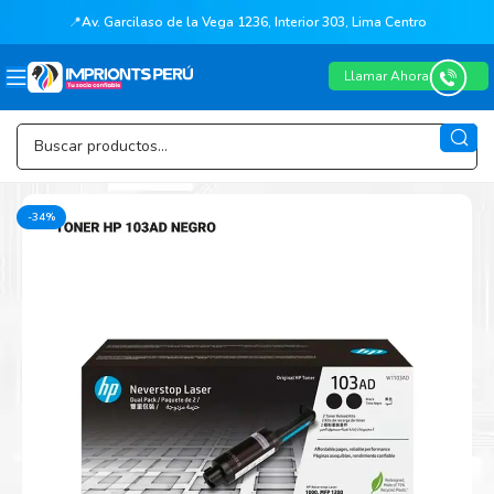
📍
Av. Garcilaso de la Vega 1236, Interior 303, Lima Centro
Llamar Ahora
-34%