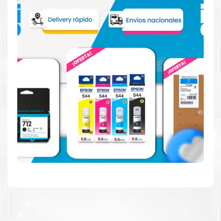
Reduzca el consumo de energía
Consuma un 21 % menos de energía en promedio en
comparación con la generación anterior.
Calidad en la que puede confiar
Resultados de precisión, página tras página, para
mantener su empresa funcionando perfectamente.
Amigables con el Medio Ambiente
Al elegir Cartuchos Originales
HP
, usted está
participando en la economía circular.