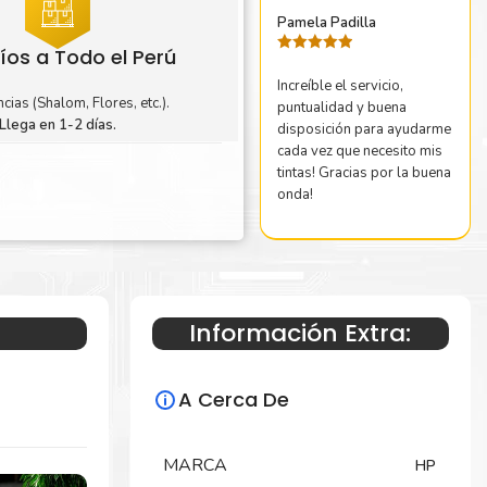
Pamela Padilla
íos a Todo el Perú
Valorado
con
5
de 5
Increíble el servicio,
cias (Shalom, Flores, etc.).
puntualidad y buena
Llega en 1-2 días.
disposición para ayudarme
cada vez que necesito mis
tintas! Gracias por la buena
onda!
Información Extra:
A Cerca De
MARCA
HP