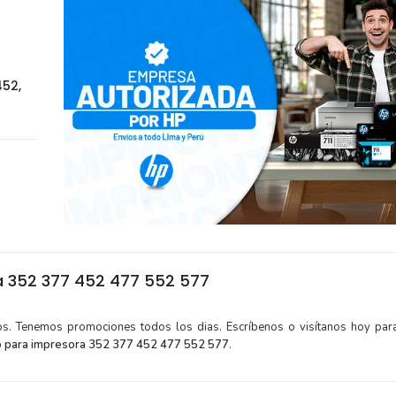
452,
a 352 377 452 477 552 577
tos. Tenemos promociones todos los dias. Escríbenos o visítanos hoy para
o para impresora 352 377 452 477 552 577
.