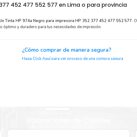
377 452 477 552 577 en Lima o para provincia
 de
Tinta HP 974a Negro para impresora HP 352 377 452 477 552 577
. 
to óptimo y duradero para tus necesidades de impresión.
¿Cómo comprar de manera segura?
Haga Click Aquí para ver proceso de una compra segura
or para
Sustituya sus cartuchos de
Tinta HP 974a Negro
rápida
extracción automática de sellado y el embalaje fácil de abrir p
a Negro
imprimir enseguida.
Valoraciones de Clientes