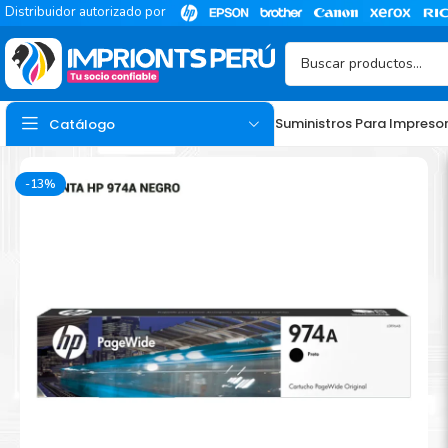
Distribuidor autorizado por
Suministros Para Impreso
Catálogo
-13%
TINTA
Tinta Hp
Tinta Epson
Tinta Canon