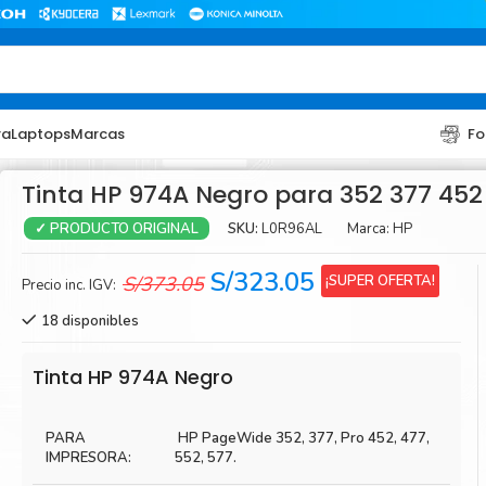
ra
Laptops
Marcas
Fo
Tinta HP 974A Negro para 352 377 452
SKU:
L0R96AL
Marca:
HP
✓ PRODUCTO ORIGINAL
El
El
S/
323.05
¡SUPER OFERTA!
S/
373.05
Precio inc. IGV:
precio
precio
18 disponibles
original
actual
era:
es:
TONER
TONER
Tinta HP 974A Negro
S/373.05.
S/323.05.
Toner Hp
Toner Br
PARA
HP PageWide 352, 377, Pro 452, 477,
Toner Xerox
Toner S
IMPRESORA:
552, 577.
Toner Lexmark
Toner Ri