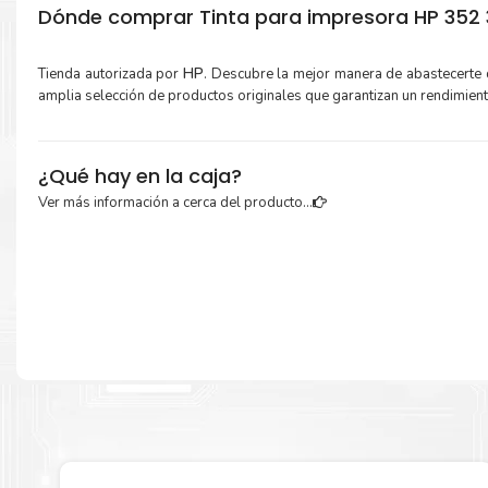
Dónde comprar Tinta para impresora HP 352 
Tienda autorizada por
HP
. Descubre la mejor manera de abastecerte
amplia selección de productos originales que garantizan un rendimien
¿Qué hay en la caja?
Ver más información a cerca del producto...
Cartuchos de
Tinta HP 974a Negro
original y Guía de reciclaje.
Más información:
Estamos autorizados por
HP
.
Hacemos envíos al por mayor y men
empresas privadas, del estado y público en general.
Garantizamos el cumplimiento de su requerimiento de
Tinta HP 974
para su despacho.