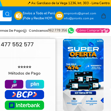
📍
Av. Garcilaso de la Vega 1236, Int. 303 - Lima Centro
Envíos a Todo el Perú
emprionts@gmail.com
¡Pide y Recibe HOY!
info@prionts.com.pe
962 778 356
¿Cómo Comprar?
rmas De Pago
Conócenos
 477 552 577
⭐⭐⭐⭐⭐
Métodos de Pago
other
amsung
coh