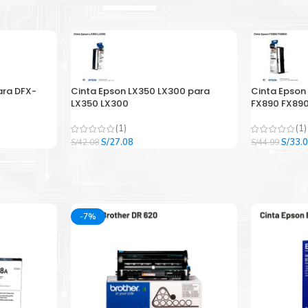
ara DFX-
Cinta Epson LX350 LX300 para
Cinta Epson
LX350 LX300
FX890 FX890
(1)
(1)
El
El
El
S/
27.08
S/
33.
S/
42.08
S/
44.99
precio
precio
precio
original
actual
origina
era:
es:
era:
.
S/42.08.
S/27.08.
S/44.9
-7%