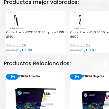
Productos mejor valorados:
Cinta Epson FX2190 2190II para 2190
Cinta Epson DFX9000 p
2190II
9000
(3)
(1)
El
El
El
El
S/
105.90
S/
131.07
S/
140.00
S/
146.07
precio
precio
precio
precio
original
actual
original
actual
Productos Relacionados:
era:
es:
era:
es:
S/140.00.
S/105.90.
S/146.07.
S/131.07
-2%
-2%