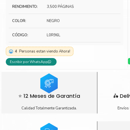
RENDIMIENTO:
3,500 PÁGINAS
Toner Kyocera
Toner Ko
Toner Canon
Toner S
COLOR:
NEGRO
CÓDIGO:
L0R96L
4
Personas estan viendo Ahora!
Escribir por WhatsApp
⭐ 12 Meses de Garantía
🛵 Del
Calidad Totalmente Garantizada.
Envíos 