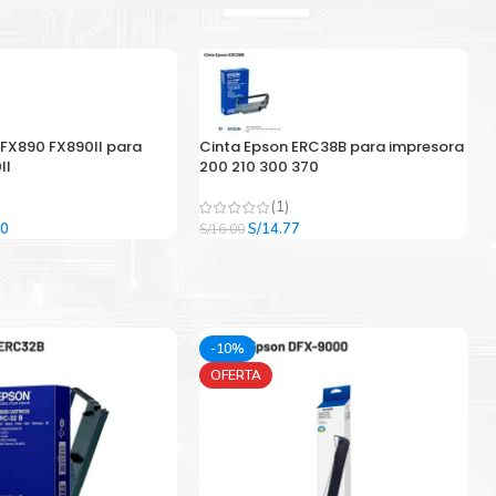
 FX890 FX890II para
Cinta Epson ERC38B para impresora
II
200 210 300 370
(1)
El
El
El
00
S/
14.77
S/
16.00
precio
precio
precio
l
actual
original
actual
es:
era:
es:
9.
S/33.00.
S/16.00.
S/14.77.
-10%
OFERTA