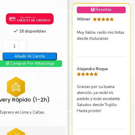
nica Minolta
🙌 Reseñas
harp
Wilmer
Valorado
con
5
de 5
18 disponibles
Muy fiable, recibi mis tintas
desde chulucanas
Añadir Al Carrito
🛒 Comprar Por WhastApp
Alejandro Roque
Valorado
con
5
de 5
Gracias por su buena
atención, ya recibí mi
ivery Rápido (1-2h)
pedido y todo excelente.
Saludos desde Trujillo.
Hasta pronto!
Express en Lima y Callao.