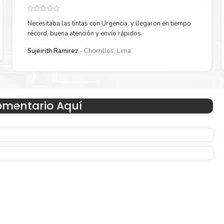
Necesitaba las tintas con Urgencia, y llegaron en tiempo
récord, buena atención y envío rápidos.
Reduzca el consumo de energía
Sujeirith Ramirez
Chorrillos, Lima
 un
Consuma un 21 % menos de energía en promedio en com
con la generación anterior.
omentario Aquí
Amigables con el Medio Ambient
Al elegir Cartuchos Originales
HP
, usted está participand
economía circular.