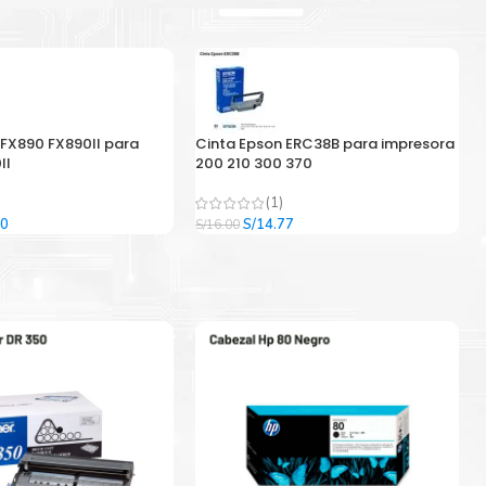
 FX890 FX890II para
Cinta Epson ERC38B para impresora
II
200 210 300 370
(1)
El
El
El
00
S/
14.77
S/
16.00
precio
precio
precio
l
actual
original
actual
es:
era:
es:
9.
S/33.00.
S/16.00.
S/14.77.