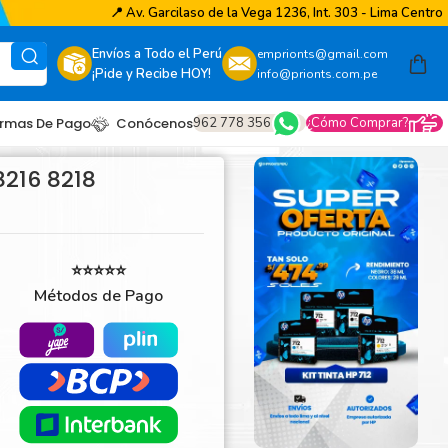
📍
Av. Garcilaso de la Vega 1236, Int. 303 - Lima Centro
Envíos a Todo el Perú
emprionts@gmail.com
¡Pide y Recibe HOY!
info@prionts.com.pe
962 778 356
¿Cómo Comprar?
rmas De Pago
Conócenos
8216 8218
⭐⭐⭐⭐⭐
Métodos de Pago
other
amsung
coh