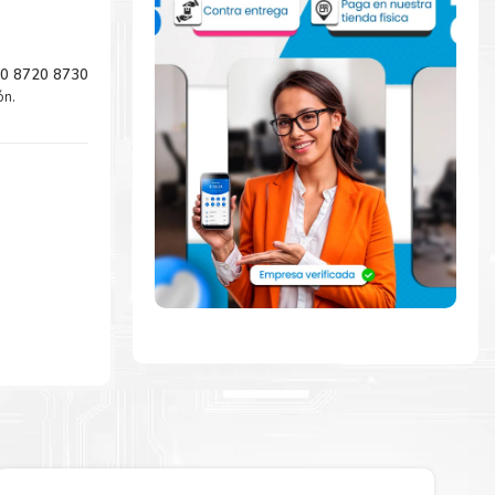
10 8720 8730
ón.
mente con la
ara comenzar a