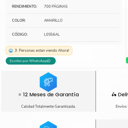
RENDIMIENTO:
700 PÁGINAS
Toner Kyocera
Toner Ko
Toner Canon
Toner S
COLOR:
AMARILLO
CÓDIGO:
L0S56AL
3
Personas estan viendo Ahora!
Escribir por WhatsApp
⭐ 12 Meses de Garantía
🛵 Del
Calidad Totalmente Garantizada.
Envíos 