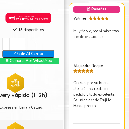
nica Minolta
🙌 Reseñas
harp
Wilmer
Valorado
con
5
de 5
18 disponibles
Muy fiable, recibi mis tintas
desde chulucanas
Añadir Al Carrito
🛒 Comprar Por WhastApp
Alejandro Roque
Valorado
con
5
de 5
Gracias por su buena
atención, ya recibí mi
ivery Rápido (1-2h)
pedido y todo excelente.
Saludos desde Trujillo.
Hasta pronto!
Express en Lima y Callao.