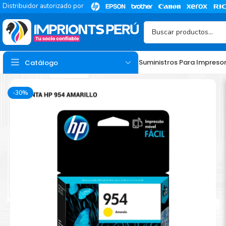
Distribuidor autorizado por
Suministros Para Impreso
Catálogo
-30%
TINTA
Tinta Hp
Tinta Epson
Tinta Canon