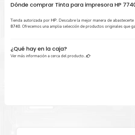
Dónde comprar Tinta para impresora HP 7740 
Tienda autorizada por
HP
. Descubre la mejor manera de abastecerte
8740
. Ofrecemos una amplia selección de productos originales que g
¿Qué hay en la caja?
Ver más información a cerca del producto...
Cartuchos de
Tinta HP 954 Amarillo
original y Guía de reciclaje.
Más información:
Estamos autorizados por
HP
.
Hacemos envíos al por mayor y men
empresas privadas, del estado y público en general.
Garantizamos el cumplimiento de su requerimiento de
Tinta HP 954 A
para su despacho.