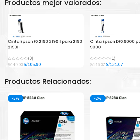
Productos mejor valorados:
Cinta Epson FX2190 2190II para 2190
Cinta Epson DFX9000 p
2190II
9000
(3)
(1)
El
El
El
El
S/
105.90
S/
131.07
S/
140.00
S/
146.07
precio
precio
precio
precio
original
actual
original
actual
Productos Relacionados:
era:
es:
era:
es:
S/140.00.
S/105.90.
S/146.07.
S/131.07
-3%
-2%