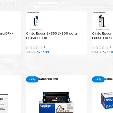
ara DFX-
Cinta Epson LX350 LX300 para
Cinta Epson
LX350 LX300
FX890 FX890
(1)
(1)
El
El
El
S/
27.08
S/
33.
S/
42.08
S/
44.99
precio
precio
precio
original
actual
origina
era:
es:
era:
.
S/42.08.
S/27.08.
S/44.9
-7%
-7%