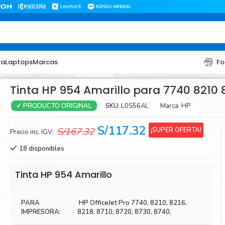
ra
Laptops
Marcas
Fo
Tinta HP 954 Amarillo para 7740 8210 
SKU:
L0S56AL
Marca:
HP
✓ PRODUCTO ORIGINAL
El
El
S/
117.32
¡SUPER OFERTA!
S/
167.32
Precio inc. IGV:
precio
precio
18 disponibles
original
actual
era:
es:
TONER
TONER
Tinta HP 954 Amarillo
S/167.32.
S/117.32.
Toner Hp
Toner Br
PARA
HP OfficeJet Pro 7740, 8210, 8216,
Toner Xerox
Toner S
IMPRESORA:
8218, 8710, 8720, 8730, 8740.
Toner Lexmark
Toner Ri