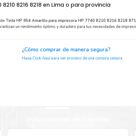
8210 8216 8218 en Lima o para provincia
 de
Tinta HP 954 Amarillo para impresora HP 7740 8210 8216 8218 87
arantizan un rendimiento óptimo y duradero para tus necesidades de impresi
¿Cómo comprar de manera segura?
Haga Click Aquí para ver proceso de una compra segura
or para
Sustituya sus cartuchos de
Tinta HP 954 Amarillo
rápida
extracción automática de sellado y el embalaje fácil de abrir p
marillo
imprimir enseguida.
Valoraciones de Clientes