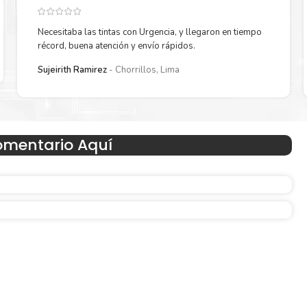
Necesitaba las tintas con Urgencia, y llegaron en tiempo
récord, buena atención y envío rápidos.
Reduzca el consumo de energía
Sujeirith Ramirez
Chorrillos, Lima
 un
Consuma un 21 % menos de energía en promedio en com
con la generación anterior.
omentario Aquí
Amigables con el Medio Ambient
Al elegir Cartuchos Originales
HP
, usted está participand
economía circular.