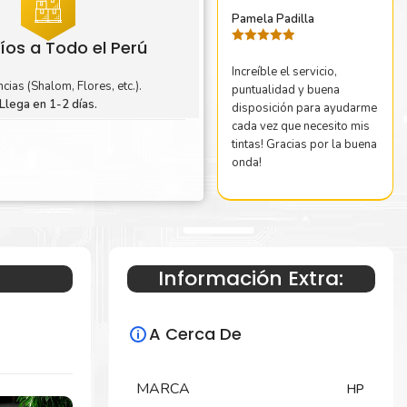
Pamela Padilla
íos a Todo el Perú
Valorado
con
5
de 5
Increíble el servicio,
cias (Shalom, Flores, etc.).
puntualidad y buena
Llega en 1-2 días.
disposición para ayudarme
cada vez que necesito mis
tintas! Gracias por la buena
onda!
Información Extra:
A Cerca De
MARCA
HP