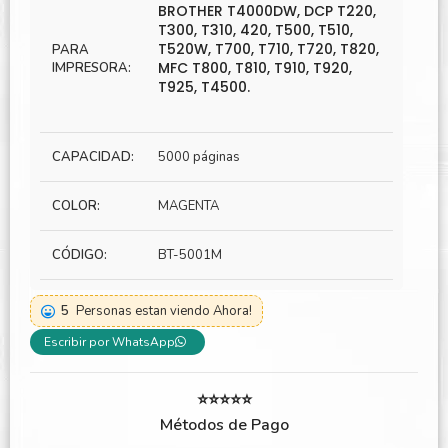
BROTHER T4000DW, DCP T220,
T300, T310, 420, T500, T510,
T520W, T700, T710, T720, T820,
PARA
MFC T800, T810, T910, T920,
IMPRESORA:
T925, T4500.
CAPACIDAD:
5000 páginas
COLOR:
MAGENTA
CÓDIGO:
BT-5001M
5
Personas estan viendo Ahora!
Escribir por WhatsApp
⭐⭐⭐⭐⭐
Métodos de Pago