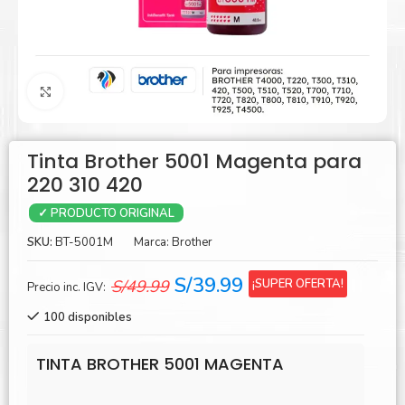
Agrandar
Tinta Brother 5001 Magenta para
220 310 420
✓ PRODUCTO ORIGINAL
SKU:
BT-5001M
Marca:
Brother
El
El
S/
39.99
¡SUPER OFERTA!
S/
49.99
Precio inc. IGV:
precio
precio
100 disponibles
original
actual
era:
es:
TINTA BROTHER 5001 MAGENTA
S/49.99.
S/39.99.