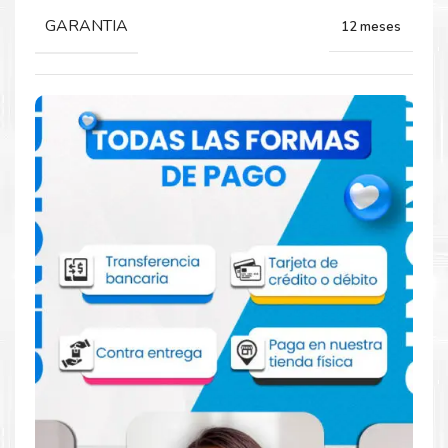
GARANTIA
12 meses
Comprar TINTA BROTHER 5001 MAGENTA
para impresora BROTHER 220 310 420
Aprovecha nuestra experiencia y atención para adquirir tus
productos. Tenemos promociones todos los días. Escríbenos o
visítanos hoy para encontrar la solución perfecta para tu
impresora
Brother
, como la
TINTA BROTHER 5001 MAGENTA