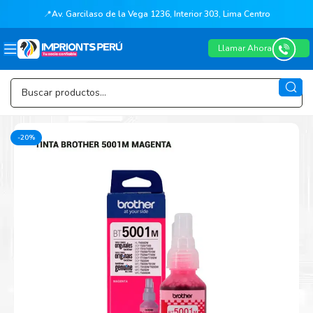
📍
Av. Garcilaso de la Vega 1236, Interior 303, Lima Centro
Llamar Ahora
-20%