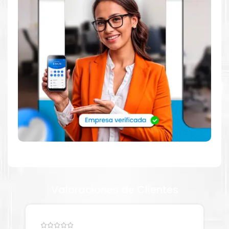
para impresoras T4000DW, DCP T220, T300, T310, 420W,
T500W, T510W, T520W, T700W, T710W, T720DW, T820DW,
MFC T800W, T810W, T910DW, T920DW, T925DW,
T4500DWas.
Dónde comprar TINTA para impresora
BROTHER 220 310 420 en Lima o para
provincia
Tienda autorizada por
Brother
. Descubre la mejor manera de
abastecerte de
TINTA BROTHER 5001 MAGENTA para
impresora BROTHER T4000DW, DCP T220, T300, T310,
420W, T500W, T510W, T520W, T700W, T710W, T720DW,
T820DW, MFC T800W, T810W, T910DW, T920DW, T925DW,
T4500DWas.
Ofrecemos una amplia selección de productos
originales que garantizan un rendimiento óptimo y duradero
Valoraciones de Clientes
para tus necesidades de impresión.