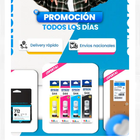
Hecho para ser confiable
Confíe en el rendimiento uniforme de
Brother
, tanto si
imprime en blanco y negro como en color. Descubra
más
Aquí
.