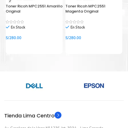
¿Cómo comprar de manera segura?
Toner Ricoh MPC2551 Amarillo
Toner Ricoh MPC2551
T
Original
Magenta Original
O
Haga Click Aquí para ver proceso de una compra segura
En Stock
En Stock
S/
280.00
S/
280.00
S
Añadir Al Carrito
Añadir Al Carrito
S
Tienda Lima Centro