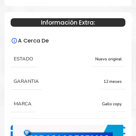
gramos
Información Extra:
Especificaciones Técnicas
A Cerca De
Rendimiento:
Rollo papel para plotter
ESTADO
Nuevo original
Modelo: Plotter Gallo
Formato A1
GARANTIA
12 meses
Gramaje: 90gr
Largo: 40 mts.
MARCA
Tamaño ancho: 24″
Gallo copy
Diámetro tuco: 2″