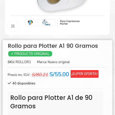
Agrandar
Rollo para Plotter A1 90 Gramos
✓ PRODUCTO ORIGINAL
SKU:
ROLLOR1
Marca:
Nuevo original
El
El
S/
55.00
¡SUPER OFERTA!
S/
80.21
Precio inc. IGV:
precio
precio
40 disponibles
original
actual
era:
es:
Rollo para Plotter A1 de 90
S/80.21.
S/55.00.
Gramos