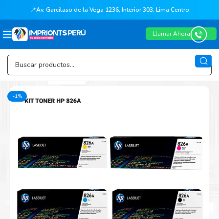
📍
Av. Garcilaso de la Vega 1236, Interior 303, Lima Centro
Llamar Ahora
-1%