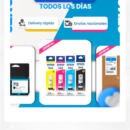
Reduzca el consumo de energía
Consuma un 21 % menos de energía en promedio en
comparación con la generación anterior.
Calidad en la que puede confiar
Resultados de precisión, página tras página, para
mantener su empresa funcionando perfectamente.
Amigables con el Medio Ambiente
Al elegir Cartuchos Originales
HP
, usted está
participando en la economía circular.