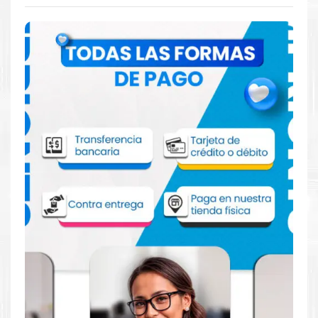
Comprar Kit Tóner HP 826A para
impresora HP M855
Aprovecha nuestra experiencia y atención para adquirir tus
productos. Tenemos promociones todos los días. Escríbenos o
visítanos hoy para encontrar la solución perfecta para tu
impresora
HP
, como la
Kit Tóner HP 826A para impresoras
M855, M855DN, M855XH, M855X+, M855X+ NFC.
Dónde comprar Toner para impresora HP
M855 en Lima o para provincia