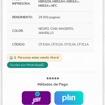
M855DN, M855XH, M855X+,
IMPRESORA:
M855X+ NFC.
RENDIMIENTO:
29.000 paginas
NEGRO, CIAN, MAGENTA,
COLOR:
AMARILLO
CÓDIGO:
CF310A, CF312A, CF313A, CF311A
5
Personas estan viendo Ahora!
Escribir por WhatsApp
⭐⭐⭐⭐⭐
Métodos de Pago