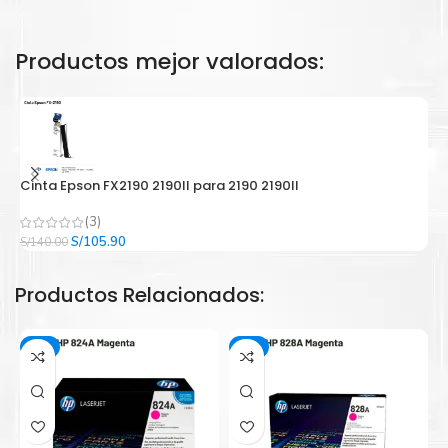
Productos mejor valorados:
Cinta Epson FX2190 2190II para 2190 2190II
C
(3)
El
El
S/
105.90
S/
140.00
S/
precio
precio
original
actual
Productos Relacionados:
era:
es:
S/140.00.
S/105.90.
-3%
-2%