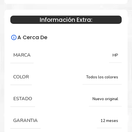
Información Extra:
Especificaciones Técnicas
A Cerca De
Para impresoras:
Toner para impresora HP LaserJet M855,
MARCA
HP
M855DN, M855XH, M855X+, M855X+ NFC.
COLOR
Todos los colores
Rendimiento:
29.000 paginas
ESTADO
Nuevo original
GARANTIA
12 meses