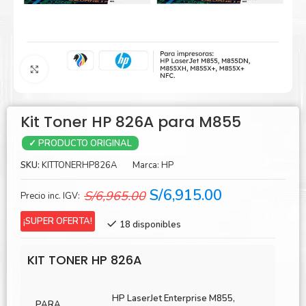
Agrandar
Kit Toner HP 826A para M855
✓ PRODUCTO ORIGINAL
SKU:
KITTONERHP826A
Marca:
HP
El
El
S/
6,915.00
S/
6,965.00
Precio inc. IGV:
precio
precio
¡SUPER OFERTA!
18 disponibles
original
actual
era:
es:
KIT TONER HP 826A
S/6,965.00.
S/6,915.00.
HP LaserJet Enterprise M855,
PARA