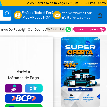
📍
Av. Garcilaso de la Vega 1236, Int. 303 - Lima Centro
Envíos a Todo el Perú
emprionts@gmail.com
¡Pide y Recibe HOY!
info@prionts.com.pe
962 778 356
¿Cómo Comprar?
rmas De Pago
Conócenos
⭐⭐⭐⭐⭐
Métodos de Pago
other
amsung
coh