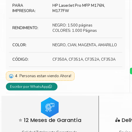
PARA
HP LaserJet Pro MFP M176N,
Toner Kyocera
Toner Ko
IMPRESORA:
M177FW
Toner Canon
Toner S
NEGRO: 1.500 páginas
RENDIMIENTO:
COLORES: 1.000 Páginas
COLOR:
NEGRO, CIAN, MAGENTA, AMARILLO
CÓDIGO:
CF350A, CF351A, CF352A, CF353A
4
Personas estan viendo Ahora!
Escribir por WhatsApp
⭐ 12 Meses de Garantía
🛵 Del