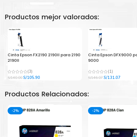
Productos mejor valorados:
Cinta Epson FX2190 2190II para 2190
Cinta Epson DFX9000 p
2190II
9000
(3)
(1)
El
El
El
El
S/
105.90
S/
131.07
S/
140.00
S/
146.07
precio
precio
precio
precio
original
actual
original
actual
Productos Relacionados:
era:
es:
era:
es:
S/140.00.
S/105.90.
S/146.07.
S/131.07
-2%
-2%