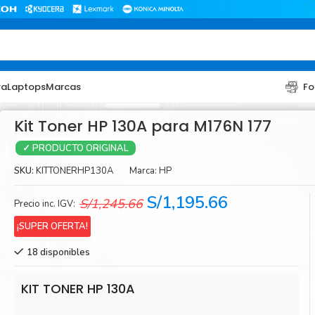
ra
Laptops
Marcas
Fo
Kit Toner HP 130A para M176N 177
✓ PRODUCTO ORIGINAL
SKU:
KITTONERHP130A
Marca:
HP
El
El
S/
1,195.66
S/
1,245.66
Precio inc. IGV:
precio
precio
¡SUPER OFERTA!
original
actual
TONER
TONER
18 disponibles
era:
es:
Toner Hp
Toner Br
S/1,245.66.
S/1,195.66.
Toner Xerox
Toner S
KIT TONER HP 130A
Toner Lexmark
Toner Ri