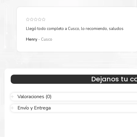
Llegó todo completo a Cusco, lo recomiendo, saludos
Henry
Cusco
Resultados que sorprenden
Confíe en el rendimiento uniforme de
Hp
. Descubra cómo saber si
cartucho es original o no
Aquí
.
Dejanos tu c
Calidad en la que puede confiar
Valoraciones (0)
Envío y Entrega
Resultados de precisión, página tras página, para mantener su
empresa funcionando perfectamente.