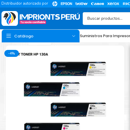
Distribuidor autorizado por
Suministros Para Impreso
Catálogo
-4%
TINTA
Tinta Hp
Tinta Epson
Tinta Canon