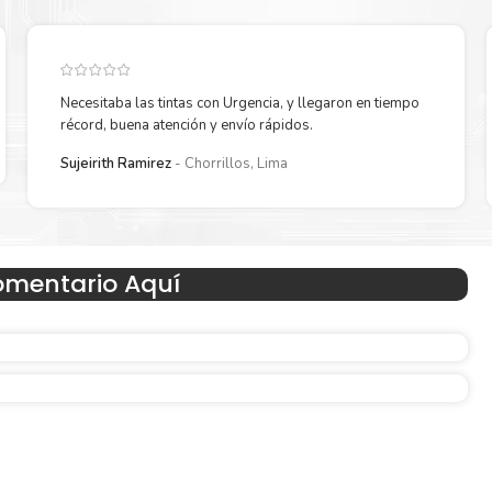
Necesitaba las tintas con Urgencia, y llegaron en tiempo
récord, buena atención y envío rápidos.
Reduzca el consumo de energía
Sujeirith Ramirez
Chorrillos, Lima
 un
Consuma un 21 % menos de energía en promedio en com
con la generación anterior.
omentario Aquí
Amigables con el Medio Ambient
Al elegir Cartuchos Originales
HP
, usted está participand
economía circular.