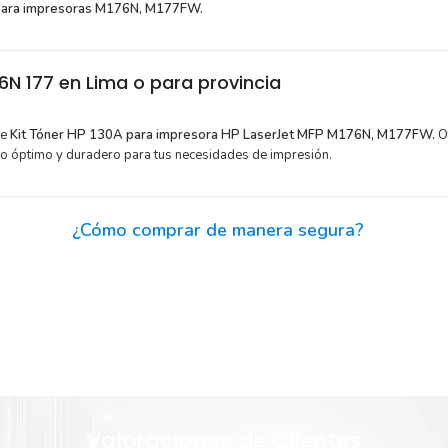
para impresoras M176N, M177FW.
N 177 en Lima o para provincia
de
Kit Tóner HP 130A para impresora HP LaserJet MFP M176N, M177FW.
O
to óptimo y duradero para tus necesidades de impresión.
¿Cómo comprar de manera segura?
Haga Click Aquí para ver proceso de una compra segura
or para
Sustituya sus cartuchos de
Kit Tóner HP 130A
rápidamente con 
automática de sellado y el embalaje fácil de abrir para comen
ner HP
enseguida.
Valoraciones de Clientes