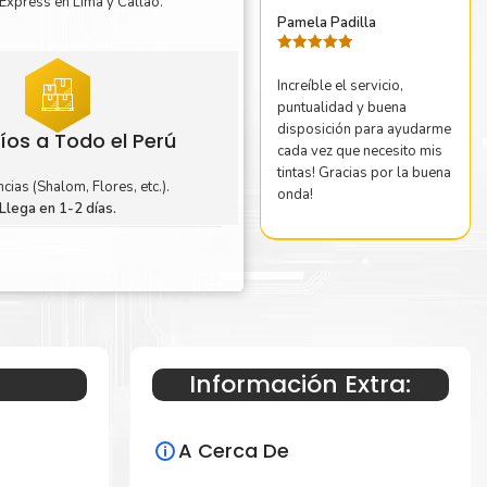
Express en Lima y Callao.
Pamela Padilla
Valorado
con
5
de 5
Increíble el servicio,
puntualidad y buena
disposición para ayudarme
íos a Todo el Perú
cada vez que necesito mis
tintas! Gracias por la buena
cias (Shalom, Flores, etc.).
onda!
Llega en 1-2 días.
Información Extra:
A Cerca De