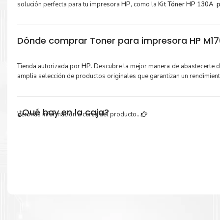
solución perfecta para tu impresora
HP
, como la
Kit Tóner HP 130A 
Dónde comprar Toner para impresora HP M176
Tienda autorizada por
HP
. Descubre la mejor manera de abastecerte 
amplia selección de productos originales que garantizan un rendimien
¿Qué hay en la caja?
Ver más información a cerca del producto...
Cartuchos de
Kit Tóner HP 130A
original y Guía de reciclaje.
Más información:
Estamos autorizados por
HP
.
Hacemos envíos al por mayor y men
empresas privadas, del estado y público en general.
Garantizamos el cumplimiento de su requerimiento de
Kit Tó
130A
para su despacho.