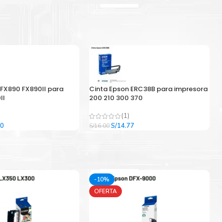
 FX890 FX890II para
Cinta Epson ERC38B para impresora
II
200 210 300 370
(1)
El
El
El
00
S/
14.77
S/
16.00
precio
precio
precio
l
actual
original
actual
es:
era:
es:
9.
S/33.00.
S/16.00.
S/14.77.
-10%
OFERTA