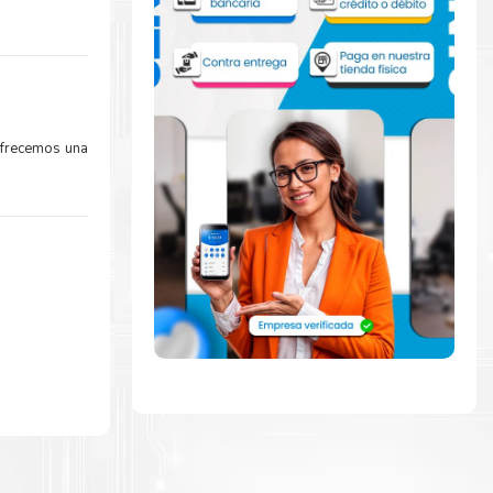
frecemos una
la extracción
zar a imprimir