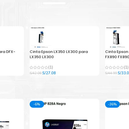
ara DFX-
Cinta Epson LX350 LX300 para
Cinta Epson
LX350 LX300
FX890 FX890
(1)
(1)
El
El
El
S/
27.08
S/
33.
S/
42.08
S/
44.99
precio
precio
precio
original
actual
origina
era:
es:
era:
.
S/42.08.
S/27.08.
S/44.9
-6%
-36%