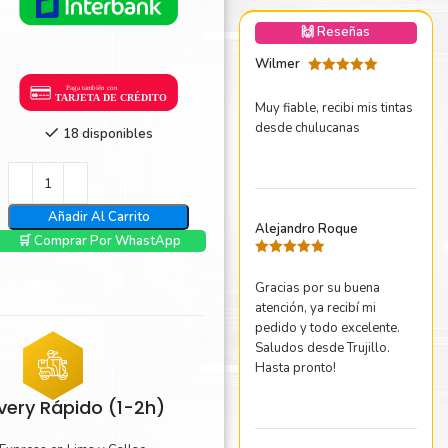
nica Minolta
🙌 Reseñas
harp
Wilmer
Valorado
con
5
de 5
Muy fiable, recibi mis tintas
desde chulucanas
18 disponibles
Añadir Al Carrito
Alejandro Roque
🛒 Comprar Por WhastApp
Valorado
con
5
de 5
Gracias por su buena
atención, ya recibí mi
pedido y todo excelente.
Saludos desde Trujillo.
Hasta pronto!
ivery Rápido (1-2h)