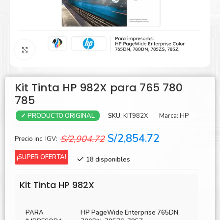
Agrandar
Kit Tinta HP 982X para 765 780
785
SKU:
KIT982X
Marca:
HP
✓ PRODUCTO ORIGINAL
El
El
S/
2,854.72
S/
2,904.72
Precio inc. IGV:
precio
precio
¡SUPER OFERTA!
18 disponibles
original
actual
era:
es:
Kit Tinta HP 982X
S/2,904.72.
S/2,854.72.
PARA
HP PageWide Enterprise 765DN,