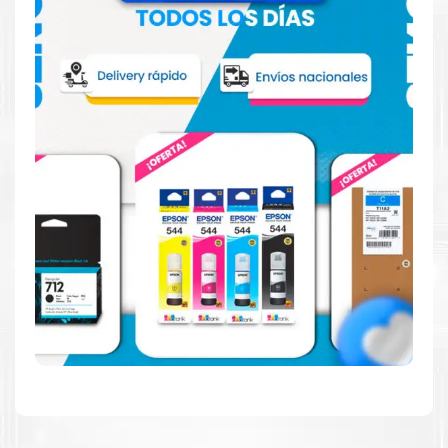
Reduzca el consumo de energía
Consuma un 21 % menos de energía en promedio en
comparación con la generación anterior.
Calidad en la que puede confiar
Resultados de precisión, página tras página, para
mantener su empresa funcionando perfectamente.
Amigables con el Medio Ambiente
Al elegir Cartuchos Originales
HP
, usted está
participando en la economía circular.