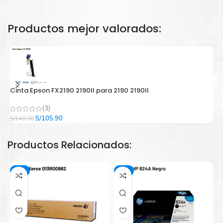
Productos mejor valorados:
Cinta Epson FX2190 2190II para 2190 2190II
C
(3)
El
El
S/
105.90
S/
140.00
S/
precio
precio
original
actual
Productos Relacionados:
era:
es:
S/140.00.
S/105.90.
-2%
-5%