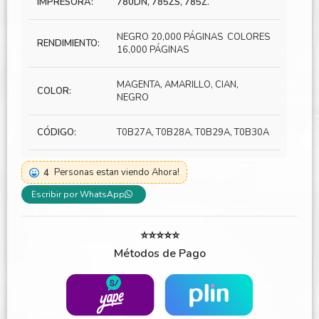
IMPRESORA:
780DN, 785ZS, 785Z.
NEGRO 20,000 PÁGINAS COLORES
RENDIMIENTO:
16,000 PÁGINAS
MAGENTA, AMARILLO, CIAN,
COLOR:
NEGRO
CÓDIGO:
T0B27A, T0B28A, T0B29A, T0B30A
4
Personas estan viendo Ahora!
Escribir por WhatsApp
⭐⭐⭐⭐⭐
Métodos de Pago