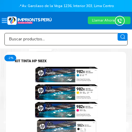
📍
Av. Garcilaso de la Vega 1236, Interior 303, Lima Centro
Llamar Ahora
-2%