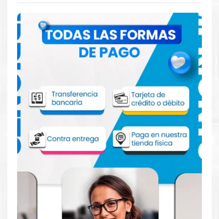
Comprar Kit Tinta HP 982X para
impresora HP 765 780 785
Aprovecha nuestra experiencia y atención para adquirir tus
productos. Tenemos promociones todos los dias. Escríbenos o
visítanos hoy para encontrar la solución perfecta para tu
impresora
HP
, como la
Kit Tinta HP 982X para impresora 765
780 785
.
Dónde comprar Tinta para impresora HP
765 780 785 en Lima o para provincia