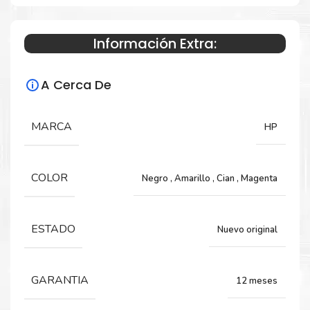
Información Extra:
Especificaciones Técnicas
A Cerca De
Para impresoras:
Tinta para impresora HP PageWide
MARCA
HP
Enterprise Color 765DN, 780DN, 785ZS,
785Z.
COLOR
Negro
,
Amarillo
,
Cian
,
Magenta
Rendimiento:
ESTADO
Nuevo original
Negro 20,000 Páginas y Color 16,000 Páginas
GARANTIA
12 meses